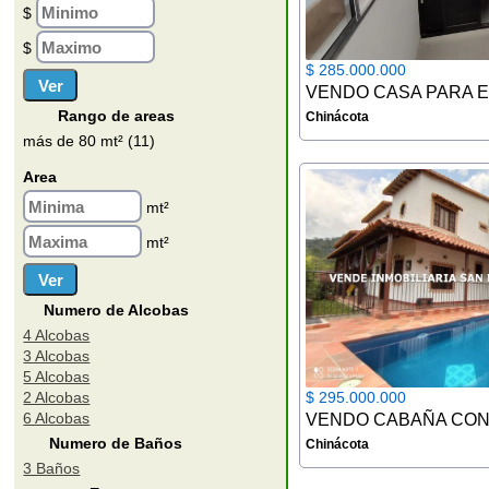
$
$
$ 285.000.000
Rango de areas
Chinácota
más de 80 mt² (11)
Area
mt²
mt²
Numero de Alcobas
4 Alcobas
3 Alcobas
5 Alcobas
2 Alcobas
$ 295.000.000
6 Alcobas
Numero de Baños
Chinácota
3 Baños