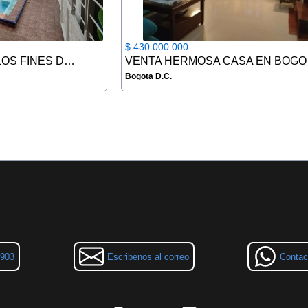
$ 430.000.000
ARRIENDO CABAÑA LOS FINES DE SEMANA EN CHINACOTA
VENT
Bogota D.C.
3903
Escribenos al correo
Contac