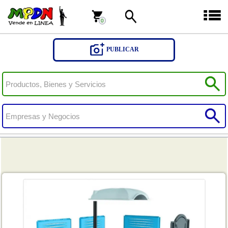
0
0
PUBLICAR